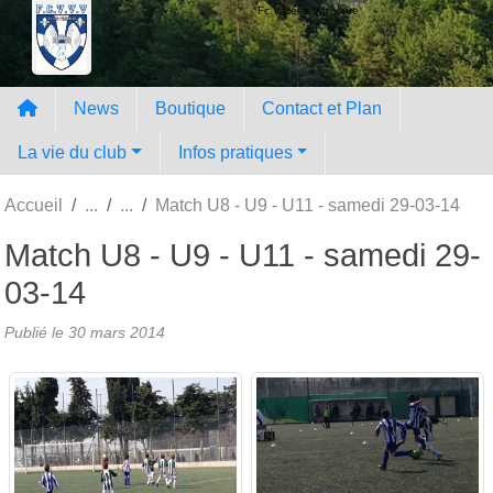
Panneau de gestion des cookies
Fc Vallées Var Vaïre
News
Boutique
Contact et Plan
La vie du club
Infos pratiques
Accueil
Match U8 - U9 - U11 - samedi 29-03-14
Match U8 - U9 - U11 - samedi 29-
03-14
Publié le
30 mars 2014